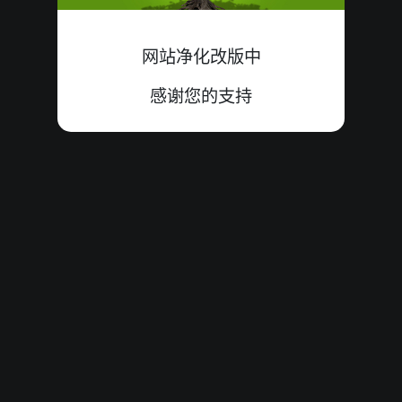
1+3+9=13
18
大双
小单
7+2+9=18
网站净化改版中
17
小单
大双
9+6+2=17
感谢您的支持
15
小单
大双
9+4+2=15
19
小双
大单
6+9+4=19
20
大双
小单
8+6+6=20
15
大单
小双
4+9+2=15
10
大单
小双
2+0+8=10
13
小单
大双
1+6+6=13