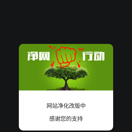
3466560
21
大
单
中
8+9+4=21
3466559
13
大
双
错
4+0+9=13
3466558
19
小
单
中
9+8+2=19
3466557
07
小
双
中
3+4+0=07
3466556
14
小
单
错
5+2+7=14
3466555
15
小
双
错
5+2+8=15
3466554
11
小
双
中
4+6+1=11
网站净化改版中
3466553
23
小
单
中
8+9+6=23
感谢您的支持
3466552
09
大
单
中
5+2+2=09