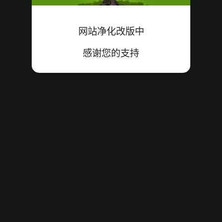
8+0+7=15
09
小
单
5+3+1=09
网站净化改版中
06
小
双
4+1+1=06
感谢您的支持
16
小
双
5+7+4=16
22
小
双
5+8+9=22
19
大
单
7+5+7=19
21
大
单
7+6+8=21
17
小
双
6+6+5=17
19
大
单
8+9+2=19